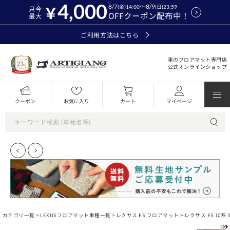
4,000
8/7
～8/9
(金)14:00
(日)23:59
只今
OFFクーポン配布中！
最大
ご利用方法はこちら
車のフロアマット専門店
公式オンラインショップ
クーポン
お気に入り
カート
マイページ
カテゴリ一覧 >
LEXUSフロアマット車種一覧
>
レクサス ES フロアマット
> レクサス ES 10