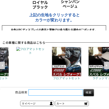
この車種に関する商品はこちら
フロアマットセッ
ト
セット
フロアマットセット
ラゲッジマ
商品検索
マイページ
カート