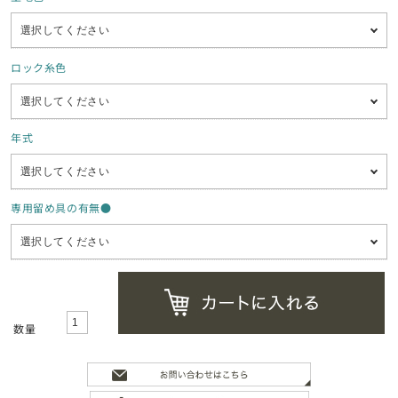
ロック糸色
年式
専用留め具の有無●
数量