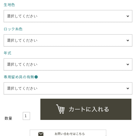
生地色
ロック糸色
年式
専用留め具の有無●
数量