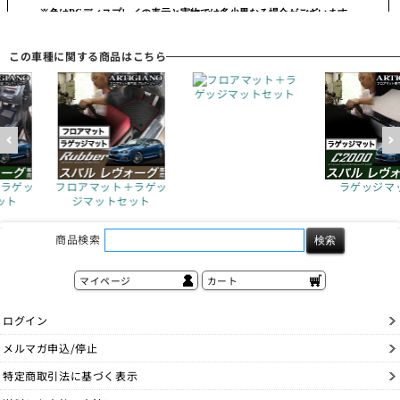
この車種に関する商品はこちら
フロアマット＋ラ
ゲッジマットセット
ト＋ラゲッ
ラゲッジマット
ラゲッ
トセット
商品検索
マイページ
カート
ログイン
メルマガ申込/停止
特定商取引法に基づく表示