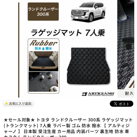
★セール対象★ トヨタ ランドクルーザー 300系 ラゲッジマット
(トランクマット) 7人乗 ラバー製 ゴム 防水 撥水 【 アルティジ
ャーノ 】 日本製 受注生産 カー用品 内装パーツ 裏生地 防水 車