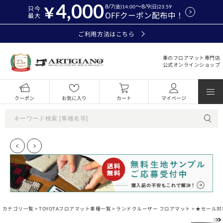
4,000
8/7
～8/9
(金)14:00
(日)23:59
只今
OFFクーポン配布中！
最大
ご利用方法はこちら
車のフロアマット専門店
公式オンラインショップ
クーポン
お気に入り
カート
マイページ
カテゴリ一覧 >
TOYOTAフロアマット車種一覧
>
ランドクルーザー フロアマット
> ★セール対