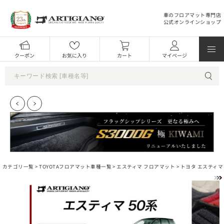
車のフロアマット専門店
公式オンラインショップ
クーポン
お気に入り
カート
マイページ
カテゴリ一覧 >
TOYOTAフロアマット車種一覧
>
エスティマ フロアマット
> トヨタ エスティマ