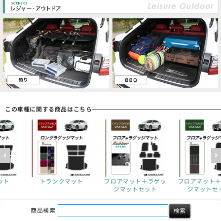
この車種に関する商品はこちら
クマット
フロアマット＋ラゲッ
フロアマット＋ラゲッ
フロアマッ
ジマットセット
ジマットセット
ジマッ
商品検索