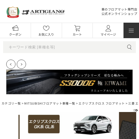
車のフロアマット専門店
公式オンラインショップ
クーポン
お気に入り
カート
マイページ
カテゴリ一覧 >
MITSUBISHIフロアマット車種一覧
>
エクリプスクロス フロアマット
> 三菱 