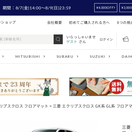
！
期間：
8/7
(金)14:00
～8/9
(日)23:59
¥4,000OFF
¥3,00
ンショップ
会社概要
初めてご購入される方へ
8つの視
いらっしゃいませ
ログイン
ゲスト
さん
MITSUBISHI
SUBARU
SUZUKI
DAI
リプスクロス フロアマット
> 三菱 エクリプスクロス GK系 GL系 フロア
三菱