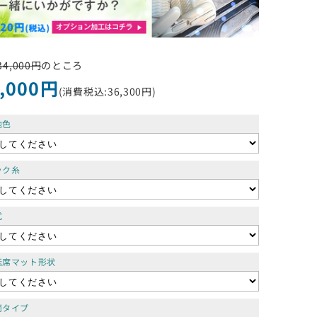
4,000円
のところ
,000円
(消費税込:36,300円)
地色
ック糸
式
転席マット形状
両タイプ