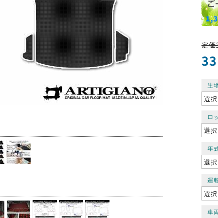
定価3
33
生
ロ
年
運
車