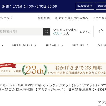
！
期間：
8/7
(金)14:00
～8/9
(日)23:59
¥4,000OFF
¥3,00
ンショップ
会社概要
初めてご購入される方へ
8つの視
いらっしゃいませ
ログイン
ゲスト
さん
MITSUBISHI
SUBARU
SUZUKI
DAI
ロアマット
>
KG系(H29年12月～)
>
ラゲッジマット(トランクマット)
> マ
バー製 ゴム 防水 撥水性 【 アルティジャーノ 】 日本製 受注生産 CX-8K
マツ