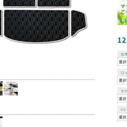
12
生
ロ
モ
CX