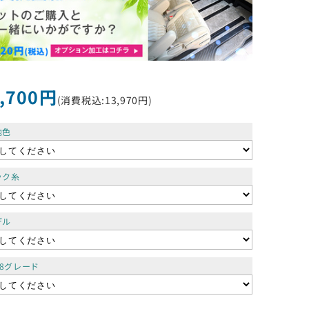
,700円
(消費税込:13,970円)
地色
ック糸
デル
-8グレード