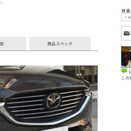
数量
容
商品スペック
この