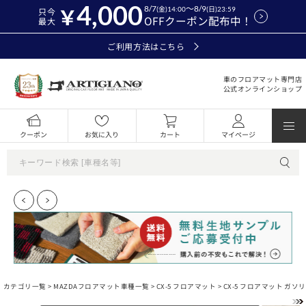
4,000
8/7
～8/9
(金)14:00
(日)23:59
只今
OFFクーポン配布中！
最大
ご利用方法はこちら
車のフロアマット専門店
公式オンラインショップ
クーポン
お気に入り
カート
マイページ
カテゴリ一覧 >
MAZDAフロアマット車種一覧
>
CX-5 フロアマット
> CX-5 フロアマット ガソリ