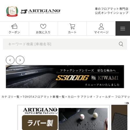
車のフロアマット専門店
公式オンラインショップ
クーポン
お気に入り
カート
マイページ
カテゴリ一覧 >
TOYOTAフロアマット車種一覧
>
カローラ アクシオ・フィールダー フロアマ