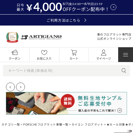
4,000
8/7
～8/9
(金)14:00
(日)23:59
只今
OFFクーポン配布中！
最大
ご利用方法はこちら
車のフロアマット専門店
公式オンラインショップ
クーポン
お気に入り
カート
マイページ
カテゴリ一覧 >
PORSCHEフロアマット車種一覧
>
カイエン フロアマット
> ★セール対象★ポル