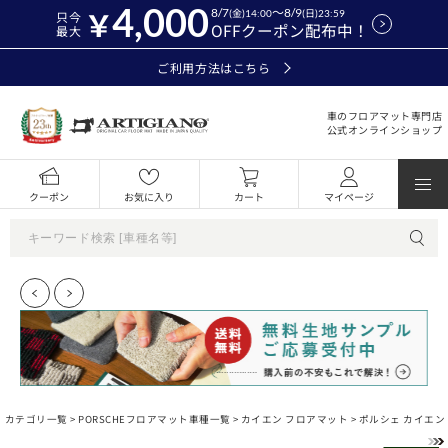
4,000
8/7
～8/9
(金)14:00
(日)23:59
只今
OFFクーポン配布中！
最大
ご利用方法はこちら
車のフロアマット専門店
公式オンラインショップ
クーポン
お気に入り
カート
マイページ
カテゴリ一覧 >
PORSCHEフロアマット車種一覧
>
カイエン フロアマット
> ポルシェ カイエン