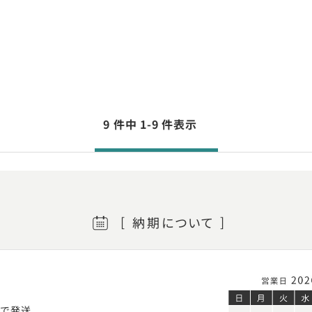
9 件中 1-9 件表示
納期
について
日
で発送