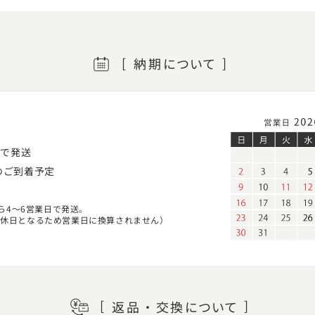
納期
について
日
で発送
のご到着予定
ら4～6営業日で発送。
定休日となるため営業日に換算されません）
返品・交換
について