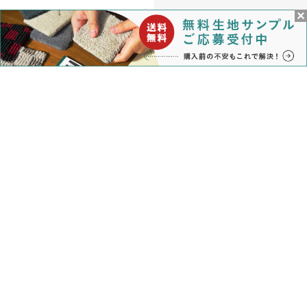
1
2
<
商品検索
マイページ
カート
ログイン
メルマガ申込/停止
特定商取引法に基づく表示
送料とお支払い方法について
個人情報の取扱いについて
納期
返品・交換
お支払い
について
について
について