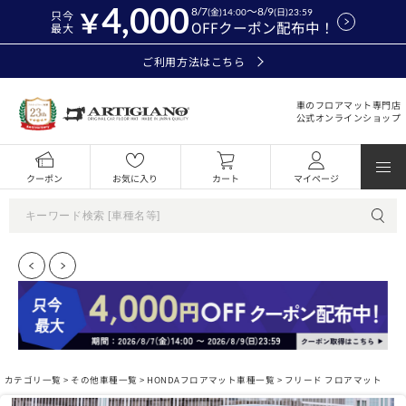
4,000
8/7
～8/9
(金)14:00
(日)23:59
只今
OFFクーポン配布中！
最大
ご利用方法はこちら
車のフロアマット専門店
公式オンラインショップ
クーポン
お気に入り
カート
マイページ
カテゴリ一覧 >
その他車種一覧
>
HONDAフロアマット車種一覧
> フリード フロアマット