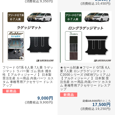
(消費税込:9,350円)
(消費税込:10,450円)
フリード GT系 6人乗 7人乗 ラゲッ
★セール対象★フリード GT系 6人
ジマット ラバー製 ゴム 防水 撥水
乗 7人乗 ロングラゲッジマット
性 【 アルティジャーノ 】 日本製
C2000シリーズ (NEWプレミアム)
受注生産 カー用品 内装パーツ カス
【 アルティジャーノ 】 日本製 受
タム 車種専用アクセサリー ドレス
注生産 カー用品 内装パーツ カスタ
アップ
ム 車種専用アクセサリー ドレスア
ップ
9,000円
定価18,500円
のところ
(消費税込:9,900円)
17,500円
(消費税込:19,250円)