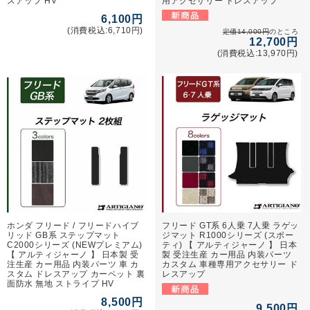
スアップ HV
用アクセサリー ドレスアップ
6,100円
(消費税込:6,710円)
定価14,000円
のところ
12,700円
(消費税込:13,970円)
ホンダ フリード / フリードハイブ
フリード GT系 6人乗 7人乗 ラゲッ
リッド GB系 ステップマット
ジマット R1000シリーズ (スポー
C2000シリーズ (NEWプレミアム)
ティ) 【 アルティジャーノ 】 日本
【 アルティジャーノ 】 日本製 受
製 受注生産 カー用品 内装パーツ
注生産 カー用品 内装パーツ 車 カ
カスタム 車種専用アクセサリー ド
スタム ドレスアップ カーペット 裏
レスアップ
面防水 無地 ストライプ HV
8,500円
9,500円