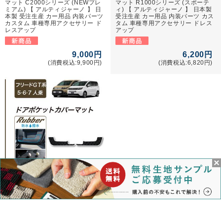
マット C2000シリーズ (NEWプレ
マット R1000シリーズ (スポーテ
ミアム) 【 アルティジャーノ 】 日
ィ) 【 アルティジャーノ 】 日本製
本製 受注生産 カー用品 内装パーツ
受注生産 カー用品 内装パーツ カス
カスタム 車種専用アクセサリー ド
タム 車種専用アクセサリー ドレス
レスアップ
アップ
9,000円
6,200円
(消費税込:9,900円)
(消費税込:6,820円)
フリード GT系 ドアポケットカバー
マット ラバー製 ゴム 防水 撥水性
【 アルティジャーノ 】 日本製 受
注生産 カー用品 内装パーツ カスタ
ム 車種専用アクセサリー ドレスア
ップ