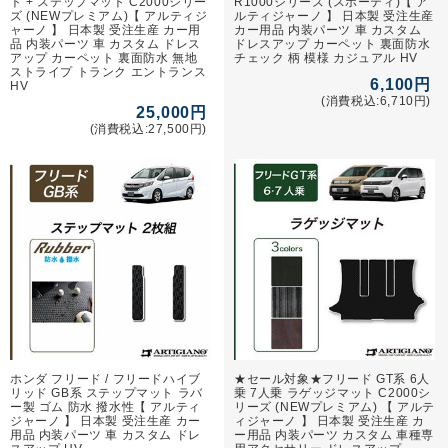
ト + ステップマット C2000シリー
R1000シリーズ (スポーティ)【 ア
ズ (NEWプレミアム)【 アルティジ
ルティジャーノ 】 日本製 受注生産
ャーノ 】 日本製 受注生産 カー用
カー用品 内装パーツ 車 カスタム
品 内装パーツ 車 カスタム ドレス
ドレスアップ カーペット 裏面防水
アップ カーペット 裏面防水 無地
チェック 柄 模様 カジュアル HV
ストライプ トランク エントランス
6,100円
HV
(消費税込:6,710円)
25,000円
(消費税込:27,500円)
ホンダ フリード / フリードハイブ
★セール対象★フリード GT系 6人
リッド GB系 ステップマット ラバ
乗 7人乗 ラゲッジマット C2000シ
ー製 ゴム 防水 撥水性【 アルティ
リーズ (NEWプレミアム) 【 アルテ
ジャーノ 】 日本製 受注生産 カー
ィジャーノ 】 日本製 受注生産 カ
用品 内装パーツ 車 カスタム ドレ
ー用品 内装パーツ カスタム 車種専