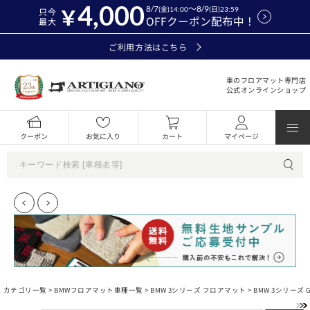
4,000
8/7
～8/9
(金)14:00
(日)23:59
只今
OFFクーポン配布中！
最大
ご利用方法はこちら
車のフロアマット専門店
公式オンラインショップ
クーポン
お気に入り
カート
マイページ
カテゴリ一覧 >
BMWフロアマット車種一覧
>
BMW 3シリーズ フロアマット
> BMW 3シリーズ