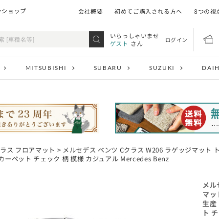
ンショップ
会社概要
初めてご購入される方へ
8つの視
いらっしゃいませ
ログイン
ゲスト
さん
MITSUBISHI
SUBARU
SUZUKI
DAI
クラス フロアマット
> メルセデス ベンツ Cクラス W206 ラゲッジマット 
ペット チェック 柄 模様 カジュアル Mercedes Benz
メル
マッ
生産
ト チ