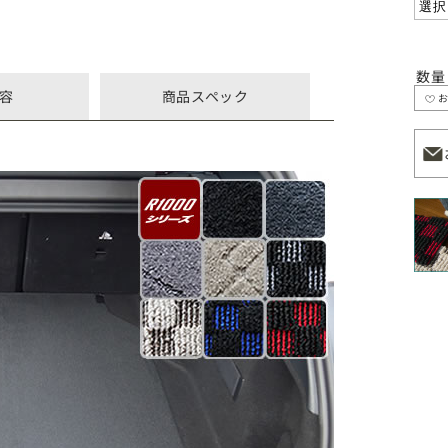
数量
容
商品スペック