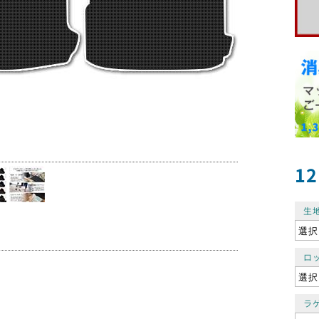
12
生
ロ
ラ