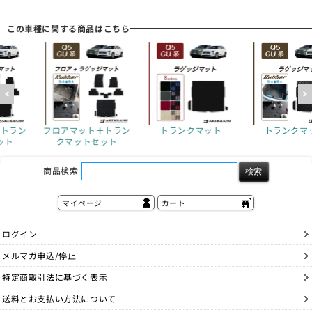
この車種に関する商品はこちら
ト＋トラン
トランクマット
トランクマット
フロアマッ
トセット
クマッ
商品検索
マイページ
カート
ログイン
メルマガ申込/停止
特定商取引法に基づく表示
送料とお支払い方法について