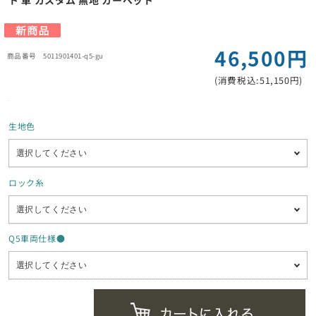
ト 車 カスタム 無地 カーペット
46,500円
5011901401-q5-gu
(消費税込:51,150円)
生地色
ロック糸
Q5車両仕様●