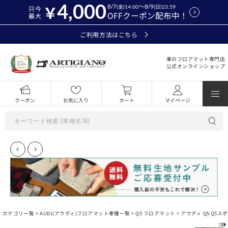
4,000
8/7
～8/9
(金)14:00
(日)23:59
只今
OFFクーポン配布中！
最大
ご利用方法はこちら
車のフロアマット専門店
公式オンラインショップ
クーポン
お気に入り
カート
マイページ
カテゴリ一覧 >
AUDI(アウディ)フロアマット車種一覧
>
Q5 フロアマット
> アウディ Q5 Q5