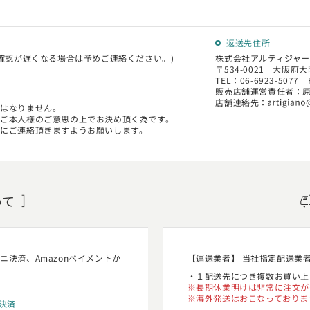
返送先住所
確認が遅くなる場合は予めご連絡ください。)
株式会社アルティジャー
〒534-0021 大阪府大
TEL：06-6923-5077 
販売店舗運営責任者：
店舗連絡先：
にはなりません。
ご本人様のご意思の上でお決め頂く為です。
にご連絡頂きますようお願いします。
いて
決済、Amazonペイメントか
【運送業者】 当社指定配送業
１配送先につき複数お買い上
長期休業明けは非常に注文が
海外発送はおこなっておりま
決済