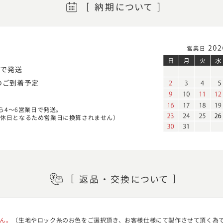
納期
について
日
で発送
のご到着予定
ら4～6営業日で発送。
定休日となるため営業日に換算されません）
返品・交換
について
ん。
（生地やロック糸のお色をご選択頂き、お客様仕様にて製作させて頂く為で