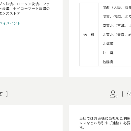
ブン決済、ローソン決済、ファ
関西（大阪、京
ト決済、セイコーマート決済の
エンスストア
関東、信越、北
nペイメイント
南東北（宮城、
送
料
北東北（青森、
北海道
沖 縄
他離島
て
当社ではお客様に当社をご利用し
レスなどお取引やご連絡に必要
す。