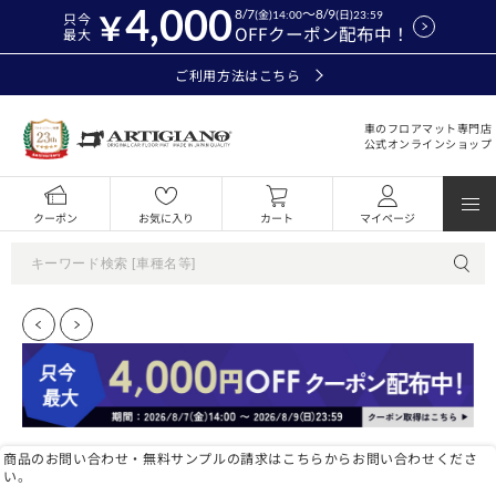
4,000
8/7
～8/9
(金)14:00
(日)23:59
只今
OFFクーポン配布中！
最大
ご利用方法はこちら
車のフロアマット専門店
公式オンラインショップ
クーポン
お気に入り
カート
マイページ
商品のお問い合わせ・無料サンプルの請求はこちらからお問い合わせくださ
い。