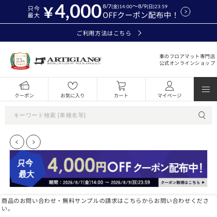
4,000
8/7
～8/9
(金)14:00
(日)23:59
只今
OFFクーポン配布中！
最大
ご利用方法はこちら
車のフロアマット専門店
公式オンラインショップ
クーポン
お気に入り
カート
マイページ
商品のお問い合わせ・無料サンプルの請求はこちらからお問い合わせくださ
い。