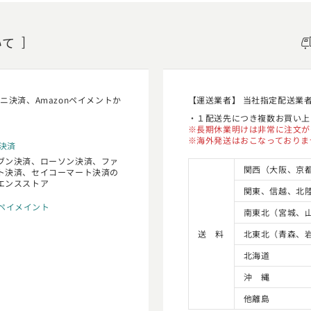
いて
決済、Amazonペイメントか
【運送業者】 当社指定配送業
１配送先につき複数お買い上
長期休業明けは非常に注文が
海外発送はおこなっておりま
決済
ブン決済、ローソン決済、ファ
関西（大阪、京
ト決済、セイコーマート決済の
エンスストア
関東、信越、北
nペイメイント
南東北（宮城、
送
料
北東北（青森、
北海道
沖 縄
他離島