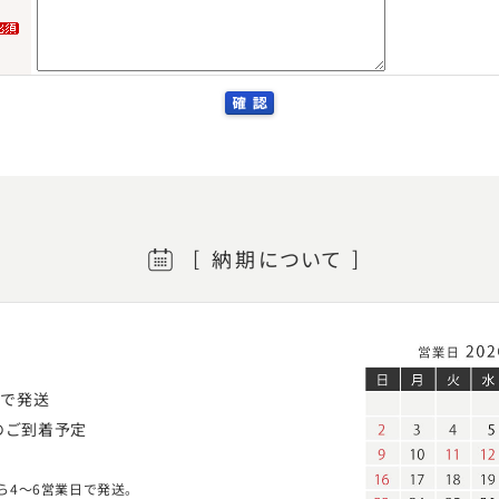
納期
について
日
で発送
のご到着予定
ら4～6営業日で発送。