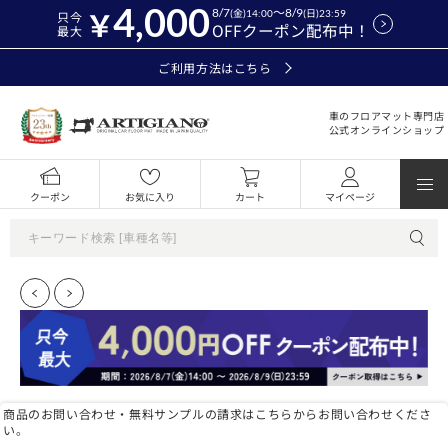
4,000
8/7
～8/9
(金)14:00
(日)23:59
只今
OFFクーポン配布中！
最大
ご利用方法はこちら
車のフロアマット専門店
公式オンラインショップ
クーポン
お気に入り
カート
マイページ
商品のお問い合わせ・無料サンプルの請求はこちらからお問い合わせくださ
い。