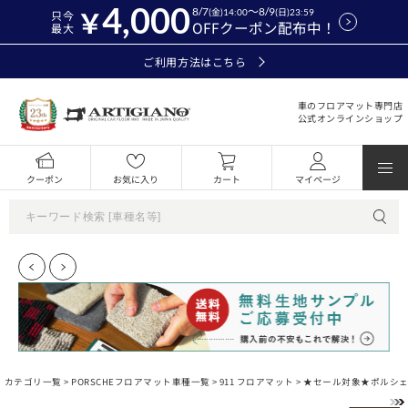
4,000
8/7
～8/9
(金)14:00
(日)23:59
只今
OFFクーポン配布中！
最大
ご利用方法はこちら
車のフロアマット専門店
公式オンラインショップ
クーポン
お気に入り
カート
マイページ
カテゴリ一覧 >
PORSCHEフロアマット車種一覧
>
911 フロアマット
> ★セール対象★ポルシェ 9