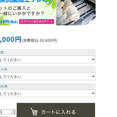
,000円
(消費税込:30,800円)
地色
ック糸
両仕様