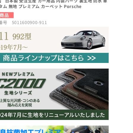
 】 日本製 受注生産 カー用品 内装パーツ 裏生地 防水 車
タム 無地 プレミアム カーペット Porsche
号 5011600900-911