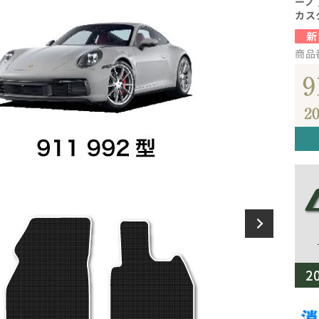
ーノ
カス
商品番