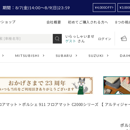
！
期間：
8/7
(金)14:00
～8/9
(日)23:59
¥4,000OFF
¥3,00
ンショップ
会社概要
初めてご購入される方へ
8つの視
いらっしゃいませ
ログイン
ゲスト
さん
MITSUBISHI
SUBARU
SUZUKI
DAI
フロアマット
> ポルシェ 911 フロアマット C2000シリーズ 【 アルティジ
ポル