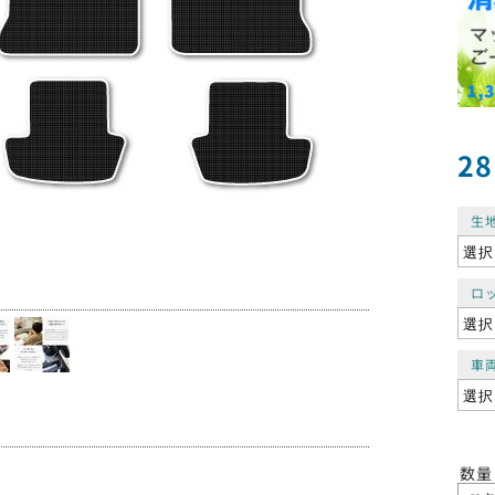
28
生
ロ
車
数量