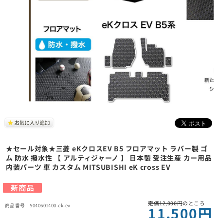
★セール対象★三菱 eKクロスEV B5 フロアマット ラバー製 ゴ
ム 防水 撥水性 【 アルティジャーノ 】 日本製 受注生産 カー用品
内装パーツ 車 カスタム MITSUBISHI eK cross EV
定価12,000円
のところ
5040601400-ek-ev
11,500円