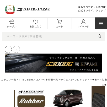
車のフロアマット専門店
公式オンラインショップ
クーポン
お気に入り
カート
マイページ
カテゴリ一覧 >
MITSUBISHIフロアマット車種一覧
>
eKクロスEV フロアマット
> ★セール対象★