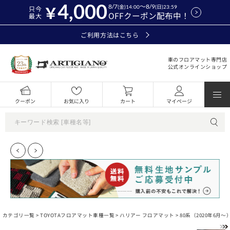
4,000
8/7
～8/9
(金)14:00
(日)23:59
只今
OFFクーポン配布中！
最大
ご利用方法はこちら
車のフロアマット専門店
公式オンラインショップ
クーポン
お気に入り
カート
マイページ
カテゴリ一覧 >
TOYOTAフロアマット車種一覧
>
ハリアー フロアマット
>
80系（2020年6月～