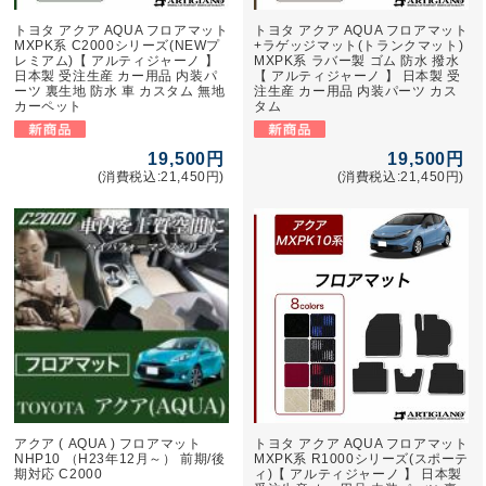
トヨタ アクア AQUA フロアマット
トヨタ アクア AQUA フロアマット
MXPK系 C2000シリーズ(NEWプ
+ラゲッジマット(トランクマット)
レミアム)【 アルティジャーノ 】
MXPK系 ラバー製 ゴム 防水 撥水
日本製 受注生産 カー用品 内装パ
【 アルティジャーノ 】 日本製 受
ーツ 裏生地 防水 車 カスタム 無地
注生産 カー用品 内装パーツ カス
カーペット
タム
19,500円
19,500円
(消費税込:21,450円)
(消費税込:21,450円)
アクア ( AQUA ) フロアマット
トヨタ アクア AQUA フロアマット
NHP10 （H23年12月～） 前期/後
MXPK系 R1000シリーズ(スポーテ
期対応 C2000
ィ)【 アルティジャーノ 】 日本製