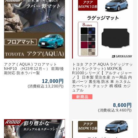
アクア ( AQUA ) フロアマット
トヨタ アクア AQUA ラゲッジマッ
NHP10 （H23年12月～） 前期/後
ト(トランクマット) MXPK系
期対応 防水ラバー製
R1000シリーズ【 アルティジャー
ノ 】 日本製 受注生産 カー用品 内
12,000円
装パーツ 裏生地 防水 車 カスタム
カーペット チェック 柄 模様 カジ
(消費税込:13,200円)
ュアル
8,600円
(消費税込:9,460円)