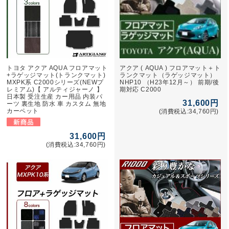
トヨタ アクア AQUA フロアマット
アクア ( AQUA ) フロアマット＋ト
+ラゲッジマット(トランクマット)
ランクマット（ラゲッジマット）
MXPK系 C2000シリーズ(NEWプ
NHP10 （H23年12月～） 前期/後
レミアム)【 アルティジャーノ 】
期対応 C2000
日本製 受注生産 カー用品 内装パ
31,600円
ーツ 裏生地 防水 車 カスタム 無地
カーペット
(消費税込:34,760円)
31,600円
(消費税込:34,760円)