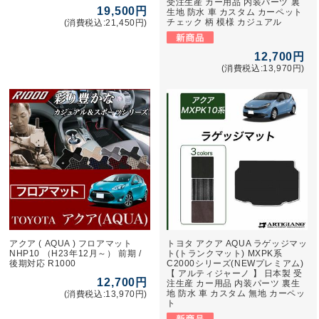
受注生産 カー用品 内装パーツ 裏
19,500円
生地 防水 車 カスタム カーペット
チェック 柄 模様 カジュアル
(消費税込:21,450円)
12,700円
(消費税込:13,970円)
アクア ( AQUA ) フロアマット
トヨタ アクア AQUA ラゲッジマッ
NHP10 （H23年12月～） 前期 /
ト(トランクマット) MXPK系
後期対応 R1000
C2000シリーズ(NEWプレミアム)
【 アルティジャーノ 】 日本製 受
12,700円
注生産 カー用品 内装パーツ 裏生
地 防水 車 カスタム 無地 カーペッ
(消費税込:13,970円)
ト