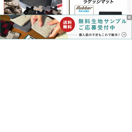
アクア ( AQUA ) トランクマット
トヨタ アクア AQUA ラゲッジマッ
（ラゲッジマット） NHP10
ト(トランクマット) MXPK系 ラバ
（H23年12月～） 前期 / 後期対応
ー製 ゴム 防水 撥水【 アルティジ
R1000
ャーノ 】 日本製 受注生産 カー用
品 内装パーツ カスタム
8,600円
(消費税込:9,460円)
8,000円
(消費税込:8,800円)