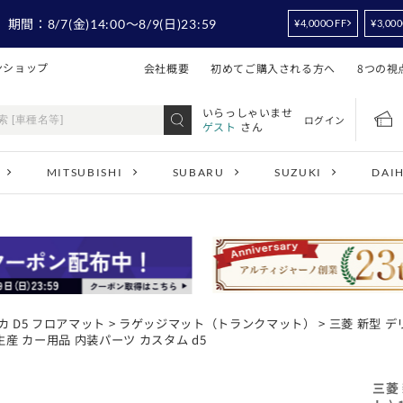
！
期間：
8/7
(金)14:00
～8/9
(日)23:59
¥4,000OFF
¥3,00
ンショップ
会社概要
初めてご購入される方へ
8つの視
いらっしゃいませ
ログイン
ゲスト
さん
MITSUBISHI
SUBARU
SUZUKI
DAI
カ D5 フロアマット
>
ラゲッジマット（トランクマット）
> 三菱 新型 デリ
生産 カー用品 内装パーツ カスタム d5
三菱 