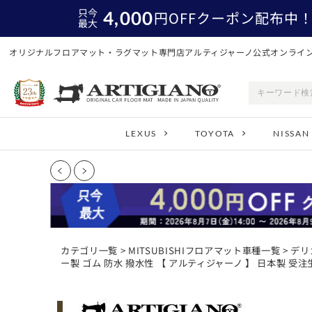
只今
4,000
円
OFFクーポン配布中
最大
オリジナルフロアマット・ラグマット専門店アルティジャーノ公式オンライ
LEXUS
TOYOTA
NISSAN
カテゴリ一覧
>
MITSUBISHIフロアマット車種一覧
>
デリ
ー製 ゴム 防水 撥水性 【 アルティジャーノ 】 日本製 受注