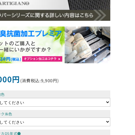
000円
(消費税込:9,900円)
地色
ック糸色
リカD5年式●