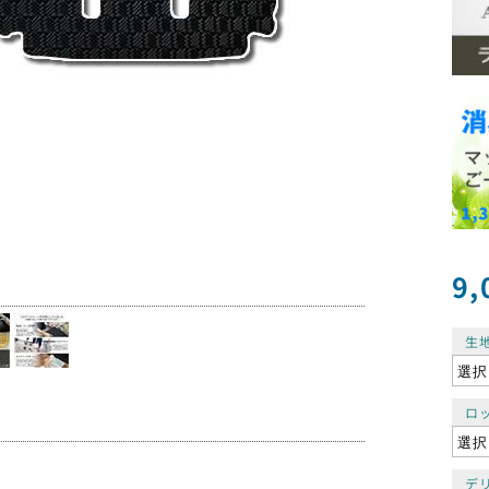
9,
生
ロ
デ