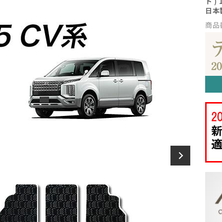
ト )
日本
商品番