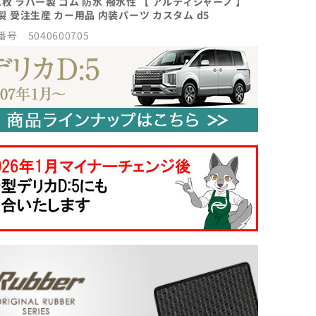
 1枚 ラバー製 ゴム 防水 撥水性 【 アルティジャーノ 】
製 受注生産 カー用品 内装パーツ カスタム d5
号 5040600705