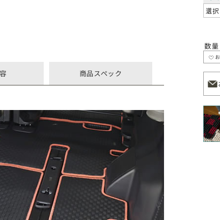
数量
容
商品スペック