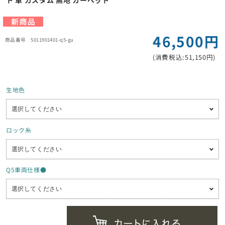
ト 車 カスタム 無地 カーペット
46,500円
5011901401-q5-gu
(消費税込:51,150円)
生地色
ロック糸
Q5車両仕様●