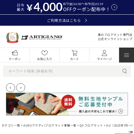
4,000
8/7
～8/9
(金)14:00
(日)23:59
只今
OFFクーポン配布中！
最大
ご利用方法はこちら
車のフロアマット専門店
公式オンラインショップ
クーポン
お気に入り
カート
マイページ
カテゴリ一覧 >
AUDI(アウディ)フロアマット車種一覧
>
Q5 フロアマット
>
GU（2025年7月～