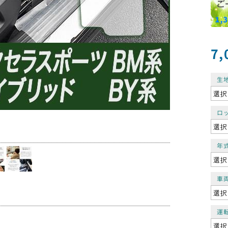
7,
生
ロ
年
車
運