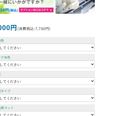
000円
(消費税込:7,700円)
地色
ック糸色
式
両タイプ
転席マット