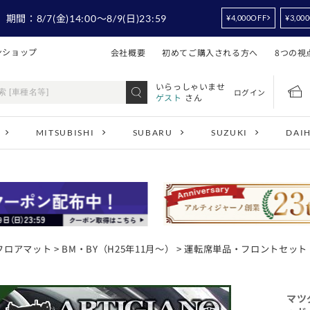
！
期間：
8/7
(金)14:00
～8/9
(日)23:59
¥4,000OFF
¥3,00
ンショップ
会社概要
初めてご購入される方へ
8つの視
いらっしゃいませ
ログイン
ゲスト
さん
MITSUBISHI
SUBARU
SUZUKI
DAI
フロアマット
>
BM・BY（H25年11月～）
>
運転席単品・フロントセット
マツ