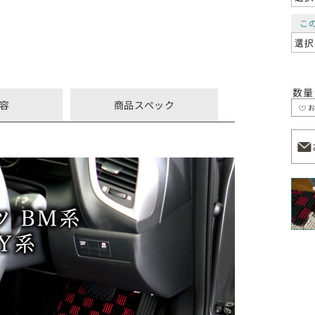
こ
数量
容
商品スペック